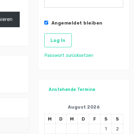
ieren
Angemeldet bleiben
Passwort zurücksetzen
Anstehende Termine
August 2026
M
D
M
D
F
S
S
1
2