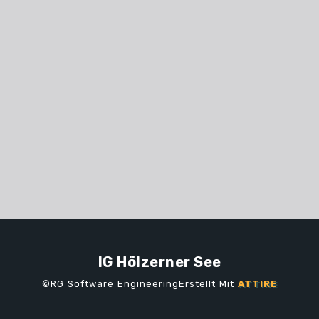
IG Hölzerner See
©RG Software EngineeringErstellt Mit
ATTIRE