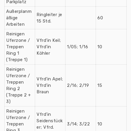
Parkplatz
Außerplanm
Ringleiter je
äßige
60
15 Std.
Arbeiten
Reinigen
Uferzone /
Vfrd’in Keil;
Treppen
Vfrd’in
1/05; 1/16
10
Ring 1
Köhler
(Treppe 1)
Reinigen
Uferzone /
Vfrd’in Apel;
Treppen
Vfrd’in
2/16; 2/19
15
Ring 2
Braun
(Treppe 2 +
3)
Reinigen
Vfrd’in
Uferzone /
Seidenstück
Treppen
3/14; 3/22
10
er; Vfrd.
Ring 3