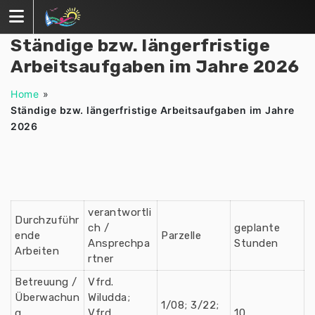
Zum
Inhalt
springen
Ständige bzw. längerfristige
Arbeitsaufgaben im Jahre 2026
Home
»
Ständige bzw. längerfristige Arbeitsaufgaben im Jahre
2026
verantwortli
Durchzuführ
ch /
geplante
ende
Parzelle
Ansprechpa
Stunden
Arbeiten
rtner
Betreuung /
Vfrd.
Überwachun
Wiludda;
1/08; 3/22;
g
Vfrd.
10