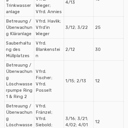
4/13
Trinkwasser
Wieger;
anlage
Vfrd. Annies
Betreuung /
Vfrd. Havlik;
Überwachun
Vfrd’in
3/12; 3/22
25
g Kläranlage
Wieger
Sauberhaltu
Vfrd.
ng des
Blankenstei
2/12
30
Müllplatzes
n
Betreuung /
Überwachun
Vfrd.
g
Fischer;
1/15; 2/13
12
Löschwasse
Vfrd.
rpumpe Ring
Posselt
1 & Ring 2
Betreuung /
Vfrd.
Überwachun
Fränzel;
g
Vfrd.
3/16; 3/21;
12
Löschwasse
Siebold;
4/02; 4/01