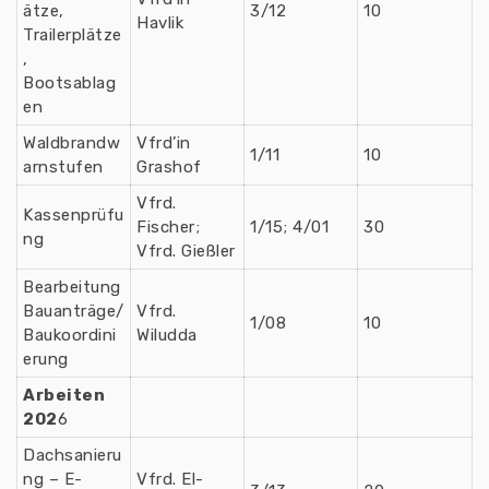
ätze,
3/12
10
Havlik
Trailerplätze
,
Bootsablag
en
Waldbrandw
Vfrd’in
1/11
10
arnstufen
Grashof
Vfrd.
Kassenprüfu
Fischer;
1/15; 4/01
30
ng
Vfrd. Gießler
Bearbeitung
Bauanträge/
Vfrd.
1/08
10
Baukoordini
Wiludda
erung
Arbeiten
202
6
Dachsanieru
ng – E-
Vfrd. El-