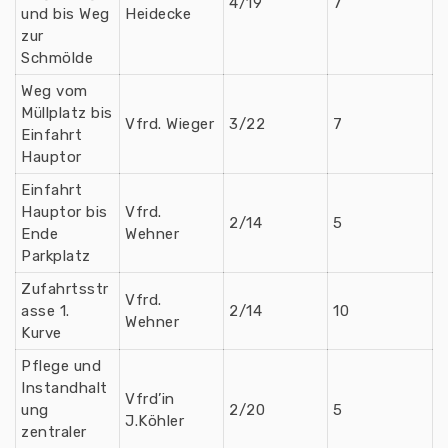
4/19
7
und bis Weg
Heidecke
zur
Schmölde
Weg vom
Müllplatz bis
Vfrd. Wieger
3/22
7
Einfahrt
Hauptor
Einfahrt
Hauptor bis
Vfrd.
2/14
5
Ende
Wehner
Parkplatz
Zufahrtsstr
Vfrd.
asse 1.
2/14
10
Wehner
Kurve
Pflege und
Instandhalt
Vfrd’in
ung
2/20
5
J.Köhler
zentraler