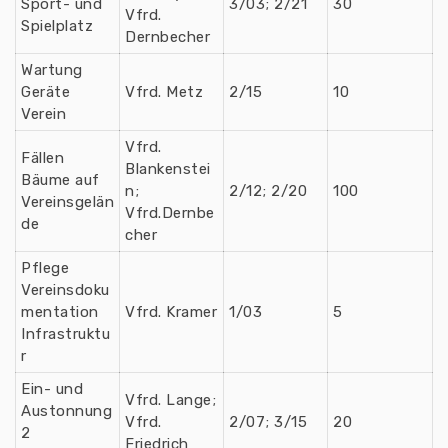
Sport- und
3/03; 2/21
30
Vfrd.
Spielplatz
Dernbecher
Wartung
Geräte
Vfrd. Metz
2/15
10
Verein
Vfrd.
Fällen
Blankenstei
Bäume auf
n;
2/12; 2/20
100
Vereinsgelän
Vfrd.Dernbe
de
cher
Pflege
Vereinsdoku
mentation
Vfrd. Kramer
1/03
5
Infrastruktu
r
Ein- und
Vfrd. Lange;
Austonnung
Vfrd.
2/07; 3/15
20
2
Friedrich