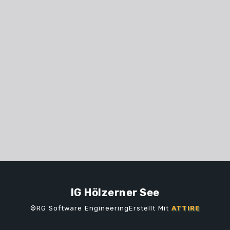
IG Hölzerner See
©RG Software EngineeringErstellt Mit
ATTIRE