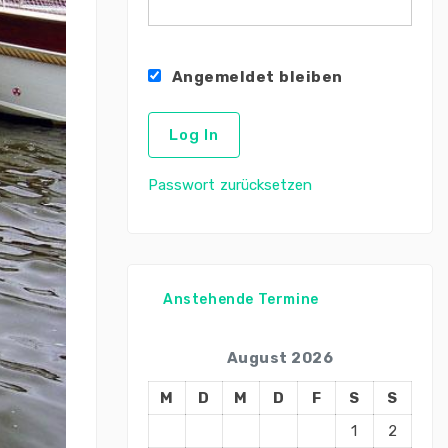
Angemeldet bleiben
Passwort zurücksetzen
Anstehende Termine
August 2026
M
D
M
D
F
S
S
1
2