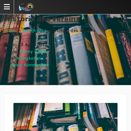
Historie des Vereins
Home
»
Neuigkeiten
»
Historie des Vereins
Am
13 April 2022
Von
Ronny Gallin
in
Neuigkeiten
Keine Kommentare